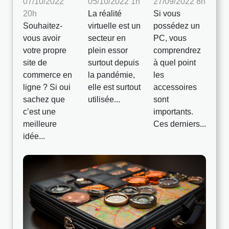
07/10/2022
05/10/2022 1h
27/09/2022 8h
20h
La réalité
Si vous
Souhaitez-
virtuelle est un
possédez un
vous avoir
secteur en
PC, vous
votre propre
plein essor
comprendrez
site de
surtout depuis
à quel point
commerce en
la pandémie,
les
ligne ? Si oui
elle est surtout
accessoires
sachez que
utilisée...
sont
c’est une
importants.
meilleure
Ces derniers...
idée...