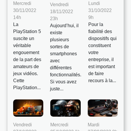
Mercredi
Lundi
Vendredi
30/11/2022
31/10/2022
18/11/2022
14h
9h
23h
La
Pour la
Aujourd’hui, il
PlayStation 5
fiabilité des
existe
suscite un
dispositifs qui
plusieurs
véritable
constituent
sortes de
engouement
votre
smartphones
de la part des
entreprise, il
avec
amateurs de
est important
différentes
jeux vidéos.
de faire
fonctionnalités.
Cette
recours à la...
Si vous avez
PlayStation...
juste...
Vendredi
Mercredi
Mardi