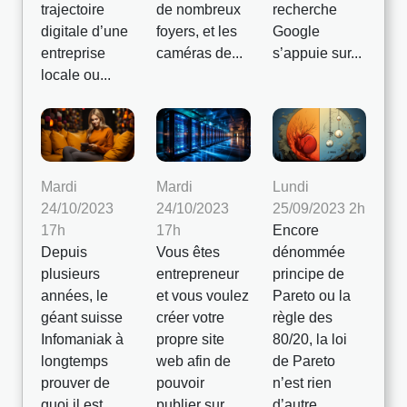
recherche
trajectoire
de nombreux
Google
digitale d’une
foyers, et les
s’appuie sur...
entreprise
caméras de...
locale ou...
Mardi
Mardi
Lundi
24/10/2023
24/10/2023
25/09/2023 2h
17h
17h
Encore
Depuis
Vous êtes
dénommée
plusieurs
entrepreneur
principe de
années, le
et vous voulez
Pareto ou la
géant suisse
créer votre
règle des
Infomaniak à
propre site
80/20, la loi
longtemps
web afin de
de Pareto
prouver de
pouvoir
n’est rien
quoi il est
publier sur
d’autre