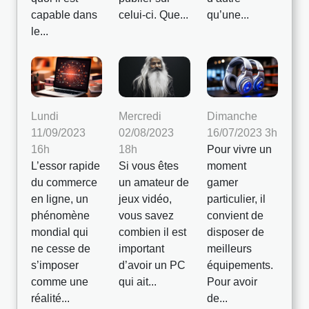
capable dans
celui-ci. Que...
qu’une...
le...
Lundi
Mercredi
Dimanche
11/09/2023
02/08/2023
16/07/2023 3h
16h
18h
Pour vivre un
L’essor rapide
Si vous êtes
moment
du commerce
un amateur de
gamer
en ligne, un
jeux vidéo,
particulier, il
phénomène
vous savez
convient de
mondial qui
combien il est
disposer de
ne cesse de
important
meilleurs
s’imposer
d’avoir un PC
équipements.
comme une
qui ait...
Pour avoir
réalité...
de...