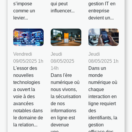
s’impose
qui peut
gestion IT en
comme un
influencer...
entreprise
levier...
devient un...
Vendredi
Jeudi
Jeudi
09/05/2025 1h
08/05/2025
08/05/2025 1h
L'essor des
14h
Dans un
nouvelles
Dans l'ère
monde
technologies
numérique où
numérique où
a ouvert la
nous vivons,
chaque
voie à des
la sécurisation
interaction en
avancées
de nos
ligne requiert
notables dans
informations
des
le domaine de
en ligne est
identifiants, la
la relation...
devenue
gestion
une...
efficace des...