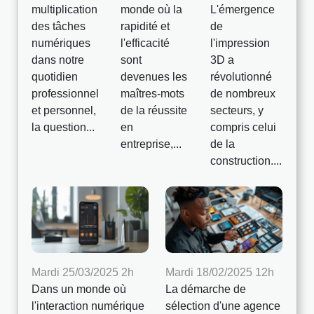
multiplication
monde où la
L'émergence
des tâches
rapidité et
de
numériques
l'efficacité
l'impression
dans notre
sont
3D a
quotidien
devenues les
révolutionné
professionnel
maîtres-mots
de nombreux
et personnel,
de la réussite
secteurs, y
la question...
en
compris celui
entreprise,...
de la
construction....
Mardi 25/03/2025 2h
Mardi 18/02/2025 12h
Dans un monde où
La démarche de
l'interaction numérique
sélection d'une agence