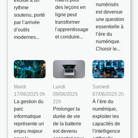
évolue à un
numérisés
des leçons en
rythme
est devenue
ligne peut
soutenu, porté
une question
transformer
par l’arrivée
essentielle à
l'apprentissage
d’outils
l’ère du
et conduire...
modernes...
numérique.
Choisir le...
Mardi
Lundi
Samedi
17/06/2025 0h
09/06/2025
07/06/2025 2h
La gestion du
22h
À l’ère du
parc
Prolonger la
numérique,
informatique
durée de vie
exploiter les
représente un
de la batterie
capacités de
enjeu majeur
est devenu
l’intelligence