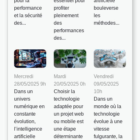
pour la
essentiel pour
artificielle
performance
profiter
bouleverse
et la sécurité
pleinement
les
des...
des
méthodes...
performances
des...
Mercredi
Mardi
Vendredi
28/05/2025 9h
20/05/2025 0h
09/05/2025
Dans un
Choisir la
10h
univers
technologie
Dans un
numérique en
adaptée pour
monde où la
constante
un projet web
technologie
évolution,
ou mobile est
évolue à une
l’intelligence
une étape
vitesse
artificielle
déterminante
fulgurante, la