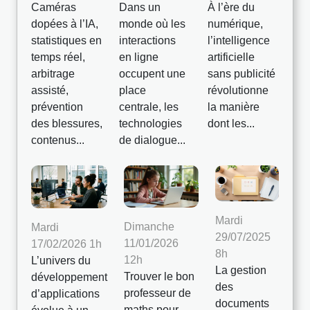
Caméras
Dans un
À l’ère du
dopées à l’IA,
monde où les
numérique,
statistiques en
interactions
l’intelligence
temps réel,
en ligne
artificielle
arbitrage
occupent une
sans publicité
assisté,
place
révolutionne
prévention
centrale, les
la manière
des blessures,
technologies
dont les...
contenus...
de dialogue...
Mardi
Dimanche
Mardi
29/07/2025
11/01/2026
17/02/2026 1h
8h
12h
L’univers du
La gestion
Trouver le bon
développement
des
professeur de
d’applications
documents
maths pour