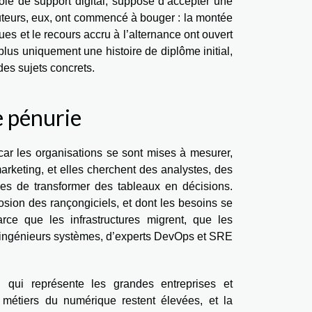
rôle de support digital, suppose d’accepter une
uteurs, eux, ont commencé à bouger : la montée
es et le recours accru à l’alternance ont ouvert
plus uniquement une histoire de diplôme initial,
des sujets concrets.
le pénurie
 car les organisations se sont mises à mesurer,
marketing, et elles cherchent des analystes, des
les de transformer des tableaux en décisions.
osion des rançongiciels, et dont les besoins se
arce que les infrastructures migrent, que les
 d’ingénieurs systèmes, d’experts DevOps et SRE
 qui représente les grandes entreprises et
s métiers du numérique restent élevées, et la