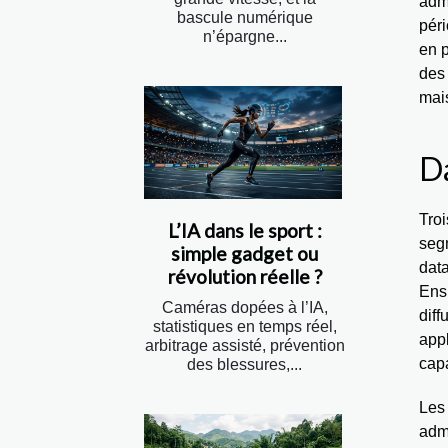
admi
bascule numérique
pér
n’épargne...
en p
des 
mais
Da
Troi
L’IA dans le sport :
segm
simple gadget ou
dat
révolution réelle ?
Ensu
Caméras dopées à l’IA,
dif
statistiques en temps réel,
appl
arbitrage assisté, prévention
capa
des blessures,...
Les
adm