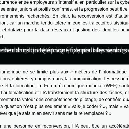
urrence entre employeurs s’intensifie, en particulier sur la cybe
se entre juniors et profils confirmés, et la progression peut êt
ironnements recherchés. En clair, la reconversion est d’auta
ion, car un marché tendu tolère mieux les trajectoires atypique
et dataviz pour la data, réseaux et gestion des identités pou
d.
nt-elles à l'ère numérique pour préparer les 
ercher dans un téléphone fixe pour les senior
les meilleures pratiques et outils pour les u
 quantiques ou à diodes organiques : quel impa
n UX design et leur impact sur le développem
chnologies influencent-elles le marché de l'
tière de stockage de données pour les profe
 en intelligence artificielle et leur impact s
ur sur investissement avec les campagnes publ
formes de streaming influencent-elles l'ind
 itinéraires alternatifs pour voyageurs en qu
curité des données innovations et impacts pour
echnologies furtives sur les stratégies de d
sir le bon prestataire audiovisuel pour vo
onnemental et solutions de recyclage pour l
ssor du cloud gaming façonne l'avenir du g
 réseaux sociaux sur les stratégies marketi
s efficaces pour améliorer votre réputation
e portage salarial renforce la sécurité des 
n audit révèle le vrai coût de la visibilité n
uoi ignorer le seo freine vos ventes en e-co
IA rebat les cartes, pas seulement
numérique ne se limite plus aux « métiers de l’informatique »
tions entières, y compris dans la communication, les ressources
te et la formation. Le Forum économique mondial (WEF) soulig
l’automatisation et l’IA transforment la structure des tâches, en
entant la valeur des compétences de pilotage, de contrôle quali
 la question n’est plus seulement « vais-je coder ? », mais « va
ver que je sais m’en servir sans me faire remplacer ? »
r une personne en reconversion, l’IA peut être un accélérat