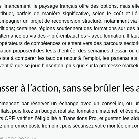
é financement, le paysage français offre des options, mais el
ribuer, parfois de manière significative, selon le coût et l’él
mpagner un projet de reconversion structuré, notamment via le
itions; certaines régions soutiennent des formations sur des 
lternance ou via des « pré-embauches » avec formation. Il faut
 opérateurs de compétences orientent vers des parcours sectori
mation proposent des tests d’entrée, des semaines d’essai, ou 
iste à comparer les taux de retour à l’emploi, les partenariats 
ent là que se joue l’insertion, plus que sur la promesse marketi
sser à l’action, sans se brûler les 
mencez par réserver un échange avec un conseiller, ou u
ltats, puis fixez un budget réaliste, formation, matériel, et éve
ts CPF, vérifiez l’éligibilité à Transitions Pro, et guettez les a
z un premier poste tremplin, puis sécurisez votre montée en c