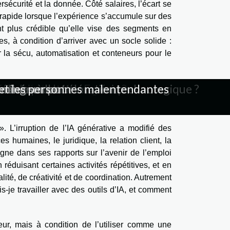
rsécurité et la donnée. Côté salaires, l’écart se
re rapide lorsque l’expérience s’accumule sur des
nt plus crédible qu’elle vise des segments en
s, à condition d’arriver avec un socle solide :
r la sécu, automatisation et conteneurs pour le
élèves à l'accélération technologique ?
s et les personnes malentendantes
tilisateurs en ère du numérique
ct sur l'expérience visuelle ?
ent de produits numériques
énergie verte en France ?
ssionnels du numérique
ur la création d'images
icitaires en ligne
ustrie du cinéma ?
ête d’authenticité
 les utilisateurs
éfense modernes
tre événement
es plastiques
aming sur pc
ng modernes
 numérique
freelances
umérique
mmerce
 en tech
. L’irruption de l’IA générative a modifié des
 humaines, le juridique, la relation client, la
ne dans ses rapports sur l’avenir de l’emploi
 réduisant certaines activités répétitives, et en
té, de créativité et de coordination. Autrement
is-je travailler avec des outils d’IA, et comment
eur, mais à condition de l’utiliser comme une