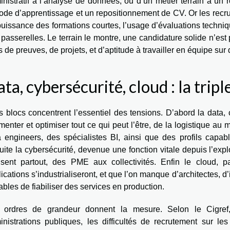
nistratif à l’analyse de données, ou d’un métier terrain à un 
iode d’apprentissage et un repositionnement de CV. Or les recr
uissance des formations courtes, l’usage d’évaluations techniqu
passerelles. Le terrain le montre, une candidature solide n’est 
 de preuves, de projets, et d’aptitude à travailler en équipe sur 
ta, cybersécurité, cloud : la trip
s blocs concentrent l’essentiel des tensions. D’abord la data,
enter et optimiser tout ce qui peut l’être, de la logistique au 
a engineers, des spécialistes BI, ainsi que des profils capab
ite la cybersécurité, devenue une fonction vitale depuis l’expl
fusent partout, des PME aux collectivités. Enfin le cloud, p
ications s’industrialiseront, et que l’on manque d’architectes,
bles de fiabiliser des services en production.
 ordres de grandeur donnent la mesure. Selon le Cigref,
inistrations publiques, les difficultés de recrutement sur le