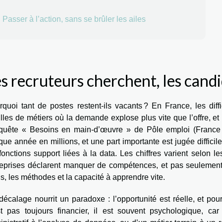
Passer à l’action, sans se brûler les ailes
s recruteurs cherchent, les cand
rquoi tant de postes restent-ils vacants ? En France, les dif
lles de métiers où la demande explose plus vite que l’offre, et
nquête « Besoins en main-d’œuvre » de Pôle emploi (France 
ue année en millions, et une part importante est jugée difficile
fonctions support liées à la data. Les chiffres varient selon l
reprises déclarent manquer de compétences, et pas seulement d
ls, les méthodes et la capacité à apprendre vite.
écalage nourrit un paradoxe : l’opportunité est réelle, et pour
st pas toujours financier, il est souvent psychologique, c