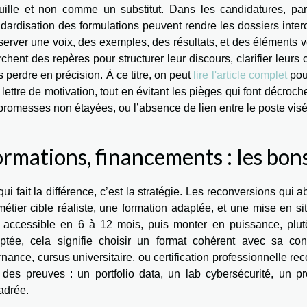
uille et non comme un substitut. Dans les candidatures, par 
dardisation des formulations peuvent rendre les dossiers inter
erver une voix, des exemples, des résultats, et des éléments vé
chent des repères pour structurer leur discours, clarifier leur
 perdre en précision. À ce titre, on peut
lire l'article complet
pou
lettre de motivation, tout en évitant les pièges qui font décro
promesses non étayées, ou l’absence de lien entre le poste visé 
rmations, financements : les bon
ui fait la différence, c’est la stratégie. Les reconversions qui 
étier cible réaliste, une formation adaptée, et une mise en sit
e accessible en 6 à 12 mois, puis monter en puissance, plutô
ptée, cela signifie choisir un format cohérent avec sa cont
rnance, cursus universitaire, ou certification professionnelle re
r des preuves : un portfolio data, un lab cybersécurité, un p
adrée.