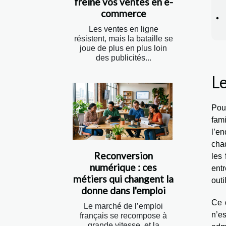
freine vos ventes en e-
commerce
Les ventes en ligne
résistent, mais la bataille se
joue de plus en plus loin
des publicités...
Le
Pou
fami
l’e
chaq
Reconversion
les 
numérique : ces
ent
métiers qui changent la
outi
donne dans l'emploi
Ce d
Le marché de l’emploi
n’e
français se recompose à
grande vitesse, et la