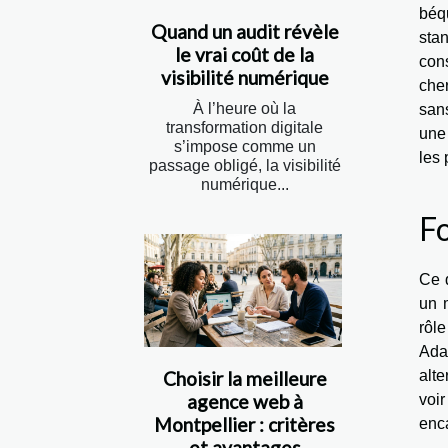
béq
Quand un audit révèle
stan
le vrai coût de la
cons
visibilité numérique
cher
À l’heure où la
sans
transformation digitale
une 
s’impose comme un
les 
passage obligé, la visibilité
numérique...
Fo
Ce q
un m
rôl
Ada
alte
Choisir la meilleure
agence web à
voi
Montpellier : critères
enc
et avantages