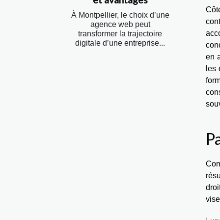
Côt
À Montpellier, le choix d’une
cont
agence web peut
acco
transformer la trajectoire
digitale d’une entreprise...
cond
en a
les
for
cons
souv
Pa
Com
résu
droi
vise