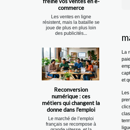
freine vos ventes en e-
commerce
Les ventes en ligne
résistent, mais la bataille se
joue de plus en plus loin
des publicités...
ma
La r
pai
empl
capt
et q
Reconversion
Les
numérique : ces
prem
métiers qui changent la
cli
donne dans l'emploi
clas
Le marché de l’emploi
ter
français se recompose à
ligu
grande vitesse, et la