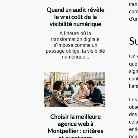
tran
Quand un audit révèle
com
le vrai coût de la
d’un
visibilité numérique
À l’heure où la
Su
transformation digitale
s’impose comme un
passage obligé, la visibilité
Un 
numérique...
ques
sign
cont
lien
Les
obse
des
Choisir la meilleure
cel
agence web à
enr
Montpellier : critères
nour
et avantages