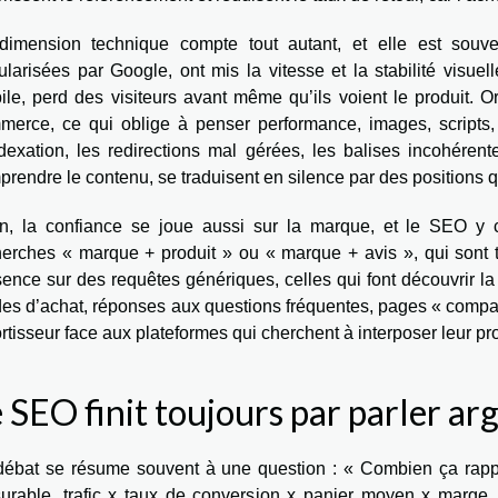
dimension technique compte tout autant, et elle est souve
larisées par Google, ont mis la vitesse et la stabilité visuell
ile, perd des visiteurs avant même qu’ils voient le produit. O
merce, ce qui oblige à penser performance, images, scripts, e
ndexation, les redirections mal gérées, les balises incohér
rendre le contenu, se traduisent en silence par des positions q
in, la confiance se joue aussi sur la marque, et le SEO y c
erches « marque + produit » ou « marque + avis », qui sont trè
ence sur des requêtes génériques, celles qui font découvrir la
es d’achat, réponses aux questions fréquentes, pages « comparat
tisseur face aux plateformes qui cherchent à interposer leur pro
 SEO finit toujours par parler ar
débat se résume souvent à une question : « Combien ça rapp
urable, trafic x taux de conversion x panier moyen x marge. L