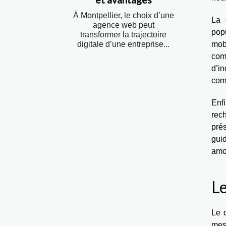
À Montpellier, le choix d’une
La 
agence web peut
popu
transformer la trajectoire
mob
digitale d’une entreprise...
com
d’i
comp
Enf
rech
prés
guid
amor
Le
Le 
mes