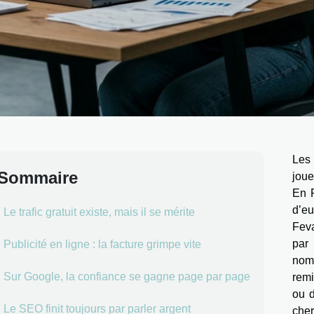
Les 
Sommaire
joue
En 
d’e
Le trafic gratuit existe, mais il se mérite
Feva
par
Publicité en ligne : la facture grimpe vite
nom
Sur Google, la confiance se gagne page par page
remi
ou d
Le SEO finit toujours par parler argent
cher