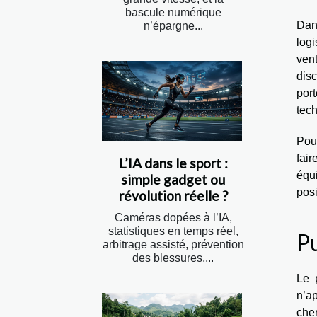
bascule numérique
Dan
n’épargne...
logi
ven
dis
por
tech
Pour
fai
L’IA dans le sport :
équ
simple gadget ou
posi
révolution réelle ?
Caméras dopées à l’IA,
statistiques en temps réel,
Pu
arbitrage assisté, prévention
des blessures,...
Le 
n’ap
cher