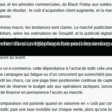
aut, et les périodes commerciales, du Black Friday aux soldes, a
te de résultat : le coût d’acquisition client augmente, et la ma
gresse.
niveau macro, les tendances sont claires. Le marché publicitai
ollars, selon les estimations de GroupM, et la publicité digita
rit un effet mécanique : plus d’annonceurs, plus d’inventaire
nt-elles à l'ère numérique pour préparer les 
ercher dans un téléphone fixe pour les senior
les meilleures pratiques et outils pour les u
 quantiques ou à diodes organiques : quel impa
n UX design et leur impact sur le développem
chnologies influencent-elles le marché de l'
tière de stockage de données pour les profe
 en intelligence artificielle et leur impact s
ur sur investissement avec les campagnes publ
formes de streaming influencent-elles l'ind
 itinéraires alternatifs pour voyageurs en qu
curité des données innovations et impacts pour
umérique : ces métiers qui changent la donn
echnologies furtives sur les stratégies de d
sir le bon prestataire audiovisuel pour vo
onnemental et solutions de recyclage pour l
ssor du cloud gaming façonne l'avenir du g
 réseaux sociaux sur les stratégies marketi
s efficaces pour améliorer votre réputation
e portage salarial renforce la sécurité des 
n audit révèle le vrai coût de la visibilité n
outent des changements structurels, comme la fin annoncée des
i sur iOS et la fragmentation des parcours, qui rendent l’attrib
caces qu’avant.
 un e-commerce, cette dépendance à l’achat de trafic crée une f
e campagne qui fatigue ou d’un concurrent qui surenchérit pour v
tit les chocs, car une page bien positionnée continue de capter
et de réserver le budget ads aux opérations tactiques, lancem
 de financer en permanence l’accès au marché.
comparaison est parlante quand on raisonne en « coût par c
trafic paie une taxe invisible sur chaque vente, alors qu’une b