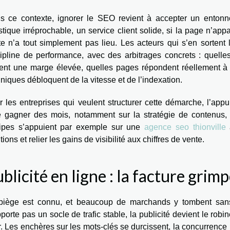
s ce contexte, ignorer le SEO revient à accepter un entonno
stique irréprochable, un service client solide, si la page n’ap
te n’a tout simplement pas lieu. Les acteurs qui s’en sortent
cipline de performance, avec des arbitrages concrets : quelle
tent une marge élevée, quelles pages répondent réellement à u
niques débloquent de la vitesse et de l’indexation.
 les entreprises qui veulent structurer cette démarche, l’appu
re gagner des mois, notamment sur la stratégie de contenus, l’
ipes s’appuient par exemple sur une
agence seo thionville
a
tions et relier les gains de visibilité aux chiffres de vente.
blicité en ligne : la facture grimp
piège est connu, et beaucoup de marchands y tombent sa
porte pas un socle de trafic stable, la publicité devient le robi
. Les enchères sur les mots-clés se durcissent, la concurrenc