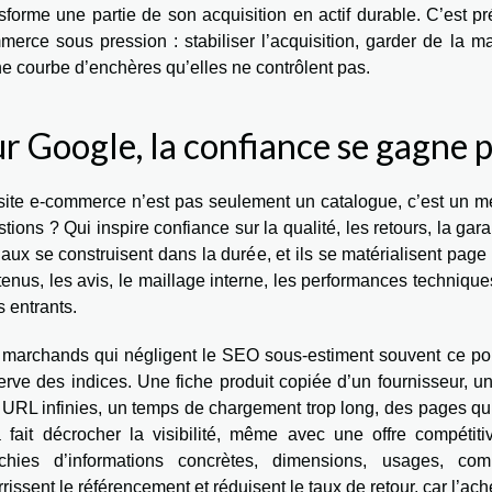
sforme une partie de son acquisition en actif durable. C’est p
merce sous pression : stabiliser l’acquisition, garder de la 
e courbe d’enchères qu’elles ne contrôlent pas.
r Google, la confiance se gagne 
site e-commerce n’est pas seulement un catalogue, c’est un mé
tions ? Qui inspire confiance sur la qualité, les retours, la ga
aux se construisent dans la durée, et ils se matérialisent page p
enus, les avis, le maillage interne, les performances techniques
s entrants.
 marchands qui négligent le SEO sous-estiment souvent ce poin
rve des indices. Une fiche produit copiée d’un fournisseur, une
 URL infinies, un temps de chargement trop long, des pages qui
a fait décrocher la visibilité, même avec une offre compétitiv
ichies d’informations concrètes, dimensions, usages, compat
rissent le référencement et réduisent le taux de retour, car l’