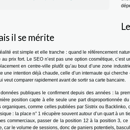
dépe
Le
is il se mérite
éalité est simple et elle tranche : quand le référencement naturel
e au prix fort. Le SEO n’est pas une option cosmétique, c’est 
acement en centre-ville plutôt qu’au bout d’une zone industrie
e une intention déjà chaude, celle d’un internaute qui cherche « 
ui veut comparer rapidement avant de sortir sa carte bancaire.
 données publiques le confirment depuis des années : la premiè
ière position capte à elle seule une part disproportionnée du 
cs organiques, comme celles publiées par Sistrix ou Backlinko,
sique : la place n° 1 récupère souvent autour d’un quart à un tie
mes commerciaux, passer de la position 12 à la position 3, ce
e, car le volume de sessions, donc de paniers potentiels, bascul