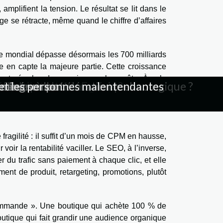
mplifient la tension. Le résultat se lit dans le
rge se rétracte, même quand le chiffre d’affaires
re mondial dépasse désormais les 700 milliards
le en capte la majeure partie. Cette croissance
 saturé, plus de pression sur les coûts. À cela
élèves à l'accélération technologique ?
s et les personnes malentendantes
tilisateurs en ère du numérique
ct sur l'expérience visuelle ?
ent de produits numériques
énergie verte en France ?
ssionnels du numérique
ur la création d'images
icitaires en ligne
ustrie du cinéma ?
ête d’authenticité
 les utilisateurs
e dans l'emploi
éfense modernes
tre événement
es plastiques
aming sur pc
ng modernes
 numérique
freelances
umérique
 cookies tiers dans Chrome, les restrictions de
ution plus floue, et donc les optimisations moins
ragilité : il suffit d’un mois de CPM en hausse,
oir la rentabilité vaciller. Le SEO, à l’inverse,
 du trafic sans paiement à chaque clic, et elle
ent de produit, retargeting, promotions, plutôt
ommande ». Une boutique qui achète 100 % de
outique qui fait grandir une audience organique