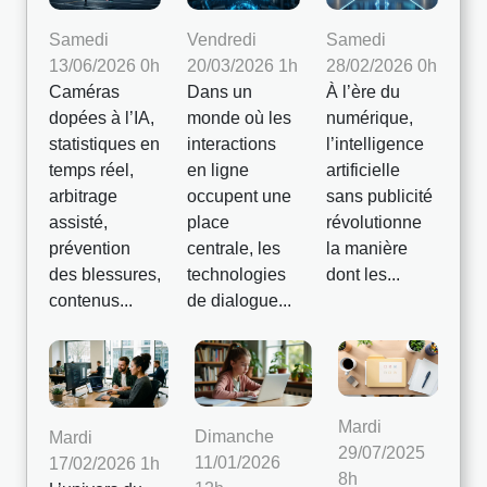
Samedi
Vendredi
Samedi
13/06/2026 0h
20/03/2026 1h
28/02/2026 0h
Caméras
Dans un
À l’ère du
dopées à l’IA,
monde où les
numérique,
statistiques en
interactions
l’intelligence
temps réel,
en ligne
artificielle
arbitrage
occupent une
sans publicité
assisté,
place
révolutionne
prévention
centrale, les
la manière
des blessures,
technologies
dont les...
contenus...
de dialogue...
Mardi
Dimanche
Mardi
29/07/2025
11/01/2026
17/02/2026 1h
8h