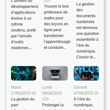
12h
L’univers du
La gestion
Trouver le bon
développement
des
professeur de
d’applications
documents
maths pour
évolue à un
numérisés
des leçons en
rythme
est devenue
ligne peut
soutenu, porté
une question
transformer
par l’arrivée
essentielle à
l'apprentissage
d’outils
l’ère du
et conduire...
modernes...
numérique.
Choisir le...
Mardi
Lundi
Samedi
17/06/2025 0h
09/06/2025
07/06/2025 2h
La gestion du
22h
À l’ère du
parc
Prolonger la
numérique,