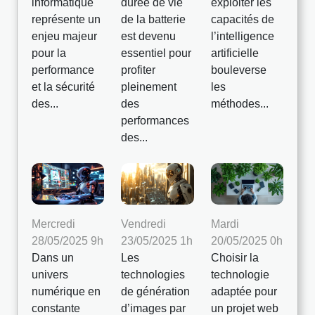
informatique
durée de vie
exploiter les
représente un
de la batterie
capacités de
enjeu majeur
est devenu
l’intelligence
pour la
essentiel pour
artificielle
performance
profiter
bouleverse
et la sécurité
pleinement
les
des...
des
méthodes...
performances
des...
Mercredi
Vendredi
Mardi
28/05/2025 9h
23/05/2025 1h
20/05/2025 0h
Dans un
Les
Choisir la
univers
technologies
technologie
numérique en
de génération
adaptée pour
constante
d’images par
un projet web