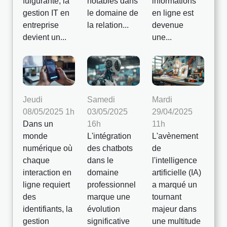
fulgurante, la
notables dans
informations
gestion IT en
le domaine de
en ligne est
entreprise
la relation...
devenue
devient un...
une...
Jeudi
Samedi
Mardi
08/05/2025 1h
03/05/2025
29/04/2025
Dans un
16h
11h
monde
L'intégration
L'avènement
numérique où
des chatbots
de
chaque
dans le
l'intelligence
interaction en
domaine
artificielle (IA)
ligne requiert
professionnel
a marqué un
des
marque une
tournant
identifiants, la
évolution
majeur dans
gestion
significative
une multitude