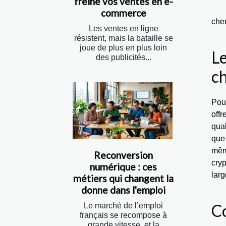
freine vos ventes en e-
commerce
cher
Les ventes en ligne
résistent, mais la bataille se
joue de plus en plus loin
Le
des publicités...
c
Pou
off
qual
que
mêm
Reconversion
cry
numérique : ces
larg
métiers qui changent la
donne dans l'emploi
C
Le marché de l’emploi
français se recompose à
grande vitesse, et la