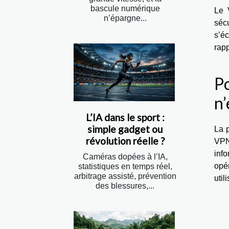
bascule numérique
Le V
n’épargne...
sécu
s’éc
rapp
Po
n’
L’IA dans le sport :
simple gadget ou
La p
révolution réelle ?
VPN
info
Caméras dopées à l’IA,
opé
statistiques en temps réel,
arbitrage assisté, prévention
util
des blessures,...